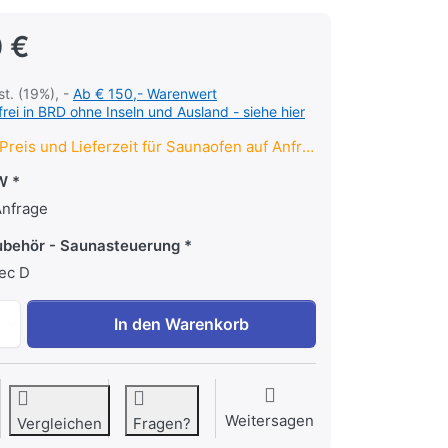
 €
st. (19%), -
Ab € 150,- Warenwert
rei in BRD ohne Inseln und Ausland - siehe hier
Preis und Lieferzeit für Saunaofen auf Anfrage
kW
Anfrage
ubehör - Saunasteuerung
ec D
EOS BlackRock - Anthrazit - Preis und Lieferzeit nur auf 
In den Warenkorb
Weitersagen
Vergleichen
Fragen?