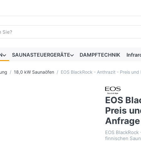
begriff ein. Drücken Sie die Eingabetaste, um alle Ergebnisse 
N
SAUNASTEUERGERÄTE
DAMPFTECHNIK
Infrar
ung
18,0 kW Saunaöfen
EOS BlackRock - Anthrazit - Preis und 
EOS Blac
Preis un
Anfrage
EOS BlackRock 
finnischen Saun