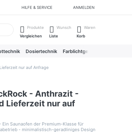
HILFE & SERVICE
ANMELDEN
aufzurufen.
Produkte
Wunsch
Waren
Vergleichen
Liste
Korb
ottechnik
Dosiertechnik
Farblichtgeräte
Saunazube
Lieferzeit nur auf Anfrage
kRock - Anthrazit -
d Lieferzeit nur auf
- Ein Saunaofen der Premium-Klasse für
abetrieb - minimalistisch-geradliniges Design