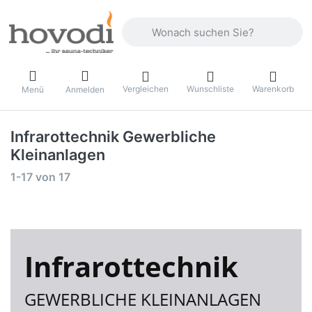
Geben Sie einen Suchbegriff ein. Drüc
Vergleichen
Wunschliste
Warenkorb
Menü
Anmelden
Infrarottechnik Gewerbliche
Kleinanlagen
Suchergebnisse:
1-17
von
17
Infrarottechnik
GEWERBLICHE KLEINANLAGEN