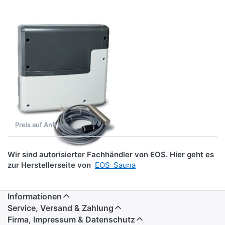
EmoTouch
3 - Preis
und
Lieferzeit
EOS LSG Infrarot
nur auf
für EmoTouch 3
Anfrage
- Preis und
Lieferzeit nur
auf Anfrage
EOS LSG Infrarot für
EmoTouch 3 -
Erweiterungsmodul -
Preis auf Anfrage
Multiflexibler Sauna-
Infrarotbetrieb
Wir sind autorisierter Fachhändler von EOS. Hier geht es
zur Herstellerseite von
EOS-Sauna
Informationen
Service, Versand & Zahlung
Firma, Impressum & Datenschutz