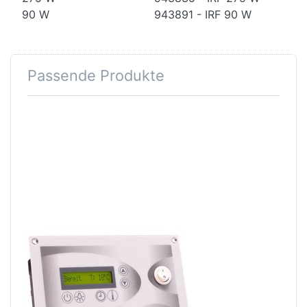
90 W
943891 - IRF 90 W
Passende Produkte
Drücken Sie
ENTER für
mehr
Optionen zu
EOS InfraTec
Classic -
Elektronisches
Steuergerät
für IR-
Wärmekabinen
EOS InfraTec
Classic -
Elektronisches
Steuergerät für