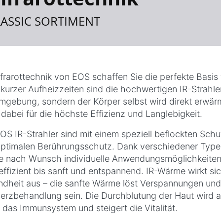
LASSIC SORTIMENT
nfrarottechnik von EOS schaffen Sie die perfekte Basis
kurzer Aufheizzeiten sind die hochwertigen IR-Strahler
mgebung, sondern der Körper selbst wird direkt erwärm
 dabei für die höchste Effizienz und Langlebigkeit.
EOS IR-Strahler sind mit einem speziell beflockten Schu
ptimalen Berührungsschutz. Dank verschiedener Typen
je nach Wunsch individuelle Anwendungsmöglichkeiten r
ffizient bis sanft und entspannend. IR-Wärme wirkt si
dheit aus – die sanfte Wärme löst Verspannungen und 
rzbehandlung sein. Die Durchblutung der Haut wird a
t das Immunsystem und steigert die Vitalität.