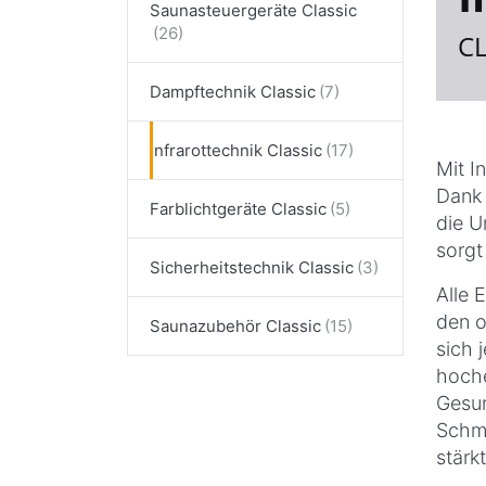
Saunasteuergeräte Classic
C
Dampftechnik Classic
Infrarottechnik Classic
Mit I
Dank 
Farblichtgeräte Classic
die U
sorgt
Sicherheitstechnik Classic
Alle 
den o
Saunazubehör Classic
sich 
hoche
Gesun
Schme
stärk