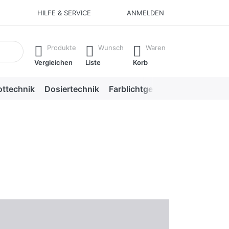
HILFE & SERVICE
ANMELDEN
aufzurufen.
Produkte
Wunsch
Waren
Vergleichen
Liste
Korb
ottechnik
Dosiertechnik
Farblichtgeräte
Saunazube