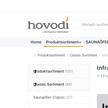
Geben Sie einen Such
Home
Produktsortiment
SAUNAÖFE
Startseite
Produktsortiment
Classic Sortiment
Inf
Inf
Produktsortiment
Suche
1-17
v
Classic Sortiment
Saunaöfen Classic
I