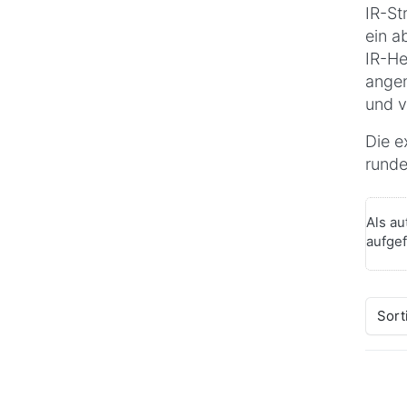
IR-St
ein a
IR-He
angen
und v
Die e
runde
Als au
aufgef
Sort
Dr