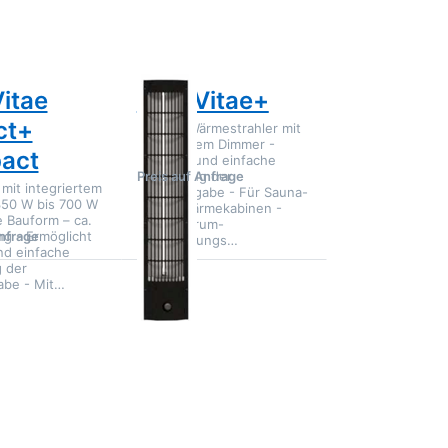
Vitae+
itae
EOS Vitae+
ct+
Infrarot-Wärmestrahler mit
integriertem Dimmer -
act
Schnelle und einfache
Preis auf Anfrage
Anpassung der
 mit integriertem
Wärmeabgabe - Für Sauna-
350 W bis 700 W
und IR-Wärmekabinen -
e Bauform – ca.
Vollspektrum-
Anfrage
g - Ermöglicht
Hochleistungs…
nd einfache
 der
be - Mit…
Drücken Sie
ENTER für mehr
Optionen zu EOS
InfraStyle i -
Infrarotsteuergerät
- Preis und
Lieferzeit nur auf
Anfrage