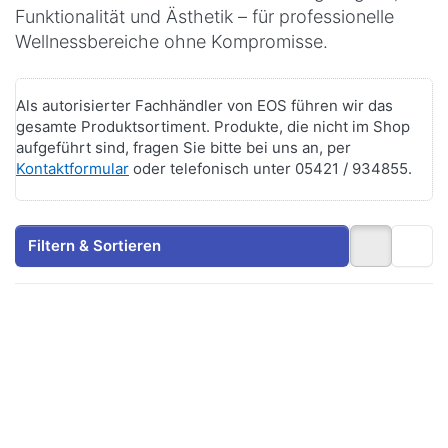
Funktionalität und Ästhetik – für professionelle
Wellnessbereiche ohne Kompromisse.
Als autorisierter Fachhändler von EOS führen wir das
gesamte Produktsortiment. Produkte, die nicht im Shop
aufgeführt sind, fragen Sie bitte bei uns an, per
Kontaktformular
oder telefonisch unter 05421 / 934855.
Filtern & Sortieren
Drücken
Drücken
Sie
Sie
ENTER
ENTER
für mehr
für mehr
Optionen
Optionen
zu EOS
zu EOS
46.U XL
34.G HD
- Preis
- 15 bis