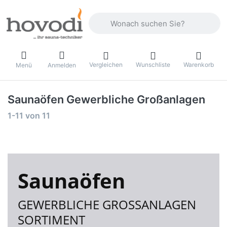
Geben Sie einen Suchbegriff ein. Drüc
Vergleichen
Wunschliste
Warenkorb
Menü
Anmelden
Saunaöfen Gewerbliche Großanlagen
Suchergebnisse:
1-11
von
11
Saunaöfen
GEWERBLICHE GROSSANLAGEN S
ORTIMENT