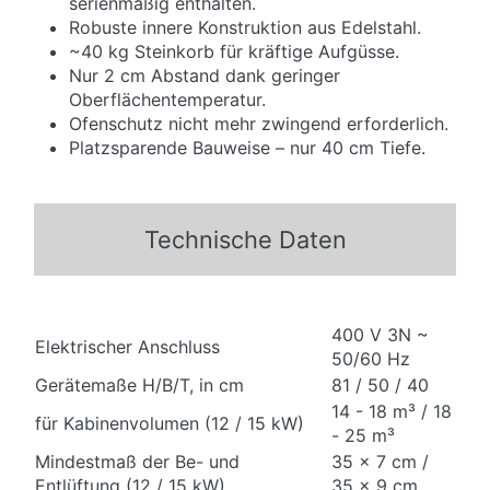
serienmäßig enthalten.
Robuste innere Konstruktion aus Edelstahl.
~40 kg Steinkorb für kräftige Aufgüsse.
Nur 2 cm Abstand dank geringer
Oberflächentemperatur.
Ofenschutz nicht mehr zwingend erforderlich.
Platzsparende Bauweise – nur 40 cm Tiefe.
Technische Daten
400 V 3N ~
Elektrischer Anschluss
50/60 Hz
Gerätemaße H/B/T, in cm
81 / 50 / 40
14 - 18 m³ / 18
für Kabinenvolumen (12 / 15 kW)
- 25 m³
Mindestmaß der Be- und
35 x 7 cm /
Entlüftung (12 / 15 kW)
35 x 9 cm