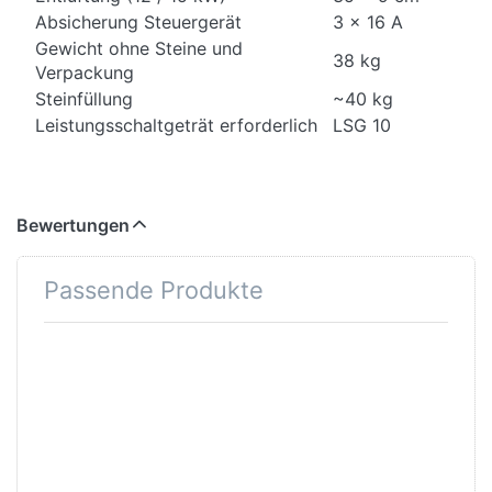
Absicherung Steuergerät
3 x 16 A
Gewicht ohne Steine und
38 kg
Verpackung
Steinfüllung
~40 kg
Leistungsschaltgeträt erforderlich
LSG 10
Bewertungen
Passende Produkte
Drücken
Drücken
Sie
Sie
ENTER für
ENTER
mehr
für mehr
Optionen
Optionen
zu EOS
zu EOS
EmoTouch
EmoStyle
3 - Preis
Hi -
und
Finnisch