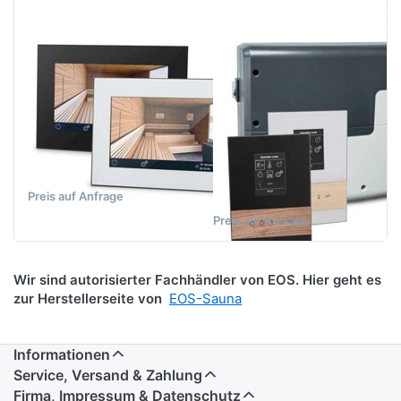
Lieferzeit
+ Bi-O -
nur auf
Preis und
Anfrage
Lieferzeit
nur auf
EOS EmoTouch
EOS EmoStyle Hi
Anfrage
3 - Preis und
- Finnisch + Bi-O
Lieferzeit nur
- Preis und
auf Anfrage
Lieferzeit nur
auf Anfrage
Saunasteuergerät,
Touchscreen
Innovative Saunasteuerung
zur Unterputzmontage in
Preis auf Anfrage
der Saunakabine.
Preis auf Anfrage
Wir sind autorisierter Fachhändler von EOS. Hier geht es
zur Herstellerseite von
EOS-Sauna
Informationen
Service, Versand & Zahlung
Firma, Impressum & Datenschutz