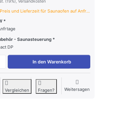
wst. (19%), Versandkosten
Preis und Lieferzeit für Saunaofen auf Anfrage
kW
Anfrtage
ubehör - Saunasteuerung
act DP
EOS FinnRock - Black - Preis und Lieferzeit nur auf Anfra
In den Warenkorb
Weitersagen
Vergleichen
Fragen?