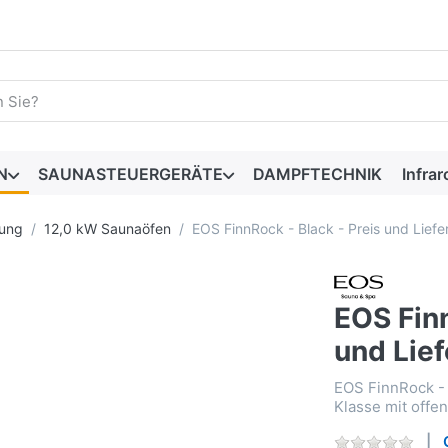
begriff ein. Drücken Sie die Eingabetaste, um alle Ergebnisse 
N
SAUNASTEUERGERÄTE
DAMPFTECHNIK
Infrar
ung
12,0 kW Saunaöfen
EOS FinnRock - Black - Preis und Liefer
EOS Finn
und Lief
EOS FinnRock - 
Klasse mit offe