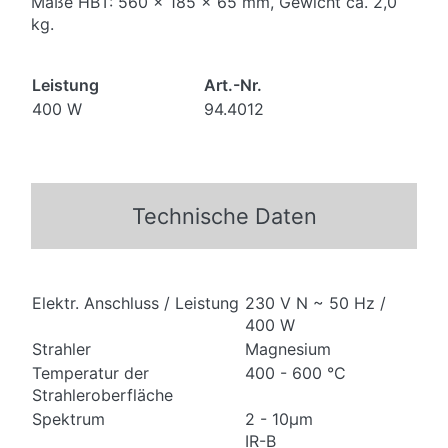
Maße HBT: 560 x 185 x 65 mm, Gewicht ca. 2,0
kg.
Leistung
Art.-Nr.
400 W
94.4012
Technische Daten
Elektr. Anschluss / Leistung
230 V N ~ 50 Hz /
400 W
Strahler
Magnesium
Temperatur der
400 - 600 °C
Strahleroberfläche
Spektrum
2 - 10μm
IR-B