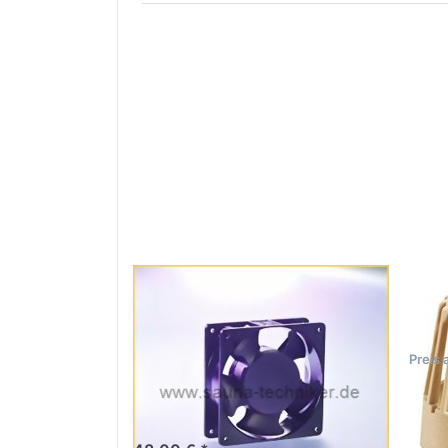
Sauna-
EOS
Lüftungsventilator
F2
IP55 -
Preis 
wassergeschützt für
gewerbliche Saunen