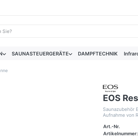
begriff ein. Drücken Sie die Eingabetaste, um alle Ergebnisse 
N
SAUNASTEUERGERÄTE
DAMPFTECHNIK
Infrar
anne
EOS Res
Saunazubehör E
Aufnahme von R
Art.-Nr.
Artikelnummer: