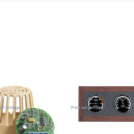
 Feuchtefühler
EOS Excellent
Klimamess-Statio
auf Anfrage
Preis auf Anfrage