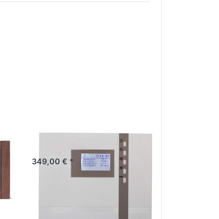
EOS Econ H2
n
349,00 € *