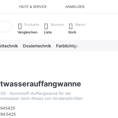
HILFE & SERVICE
ANMELDEN
aufzurufen.
Produkte
Wunsch
Waren
Vergleichen
Liste
Korb
ottechnik
Dosiertechnik
Farblichtgeräte
Saunazube
twasserauffangwanne
OS - Kunststoff-Auffangwanne für die
estwasser beim Ablass von Verdampferöfen
945425
94.5425