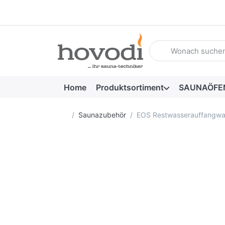
Geben Sie einen Such
Home
Produktsortiment
SAUNAÖFE
Startseite
Saunazubehör
EOS Restwasserauffangw