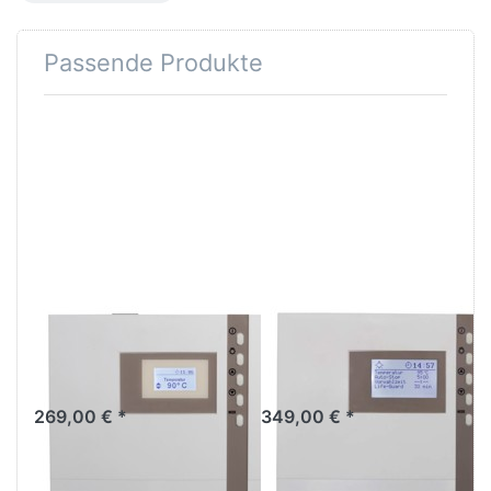
Passende Produkte
Drücken
Drücken
Sie
Sie
ENTER
ENTER
für mehr
für mehr
Optionen
Optionen
zu EOS
zu EOS
Econ H1
Econ H2
EOS Econ H1
EOS Econ H2
Saunasteuergerät EOS
Elektronisches Steuergerät
Econ H1
(Finnisch + Bi-O) für private
und gewerbliche Nutzung.
269,00 € *
349,00 € *